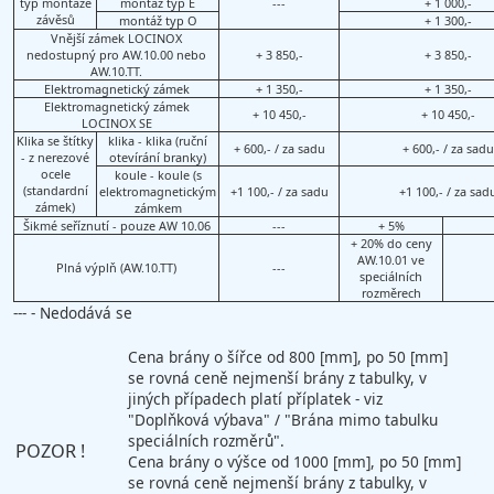
typ montáže
montáž typ E
---
+ 1 000,-
závěsů
montáž typ O
+ 1 300,-
Vnější zámek LOCINOX
nedostupný pro AW.10.00 nebo
+ 3 850,-
+ 3 850,-
AW.10.TT.
Elektromagnetický zámek
+ 1 350,-
+ 1 350,-
Elektromagnetický zámek
+ 10 450,-
+ 10 450,-
LOCINOX SE
Klika se štítky
klika - klika (ruční
+ 600,- / za sadu
+ 600,- / za sadu
- z nerezové
otevírání branky)
ocele
koule - koule (s
(standardní
elektromagnetickým
+1 100,- / za sadu
+1 100,- / za sad
zámek)
zámkem
Šikmé seříznutí - pouze AW 10.06
---
+ 5%
+ 20% do ceny
AW.10.01 ve
Plná výplň (AW.10.TT)
---
speciálních
rozměrech
--- - Nedodává se
Cena brány o šířce od 800 [mm], po 50 [mm]
se rovná ceně nejmenší brány z tabulky, v
jiných případech platí příplatek - viz
"Doplňková výbava" / "Brána mimo tabulku
speciálních rozměrů".
POZOR !
Cena brány o výšce od 1000 [mm], po 50 [mm]
se rovná ceně nejmenší brány z tabulky, v