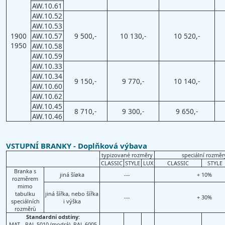
AW.10.61
AW.10.52
AW.10.53
1900
AW.10.57
9 500,-
10 130,-
10 520,-
1950
AW.10.58
AW.10.59
AW.10.33
AW.10.34
9 150,-
9 770,-
10 140,-
AW.10.60
AW.10.62
AW.10.45
8 710,-
9 300,-
9 650,-
AW.10.46
VSTUPNÍ BRANKY - Doplňková výbava
typizované rozměry
speciální rozměr
CLASSIC
STYLE
LUX
CLASSIC
STYLE
Branka s
jiná šíøka
---
+ 10%
rozměrem
mimo
tabulku
jiná šířka, nebo šířka
---
+ 30%
speciálních
i výška
rozměrù
Standardní odstíny:
MAT - RAL 5010 (modrá), RAL 6005