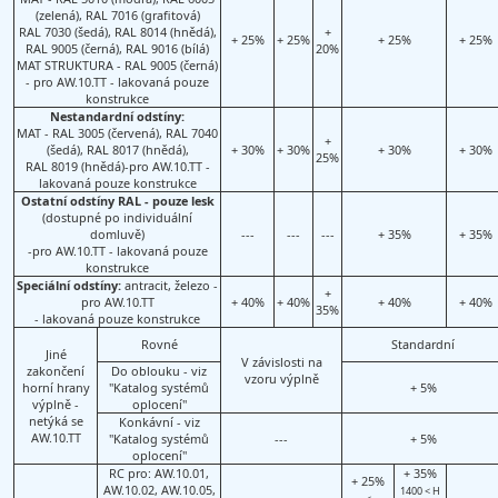
(zelená), RAL 7016 (grafitová)
RAL 7030 (šedá), RAL 8014 (hnědá),
+
+ 25%
+ 25%
+ 25%
+ 25%
RAL 9005 (černá), RAL 9016 (bílá)
20%
MAT STRUKTURA - RAL 9005 (černá)
- pro AW.10.TT - lakovaná pouze
konstrukce
Nestandardní odstíny:
MAT - RAL 3005 (červená), RAL 7040
+
(šedá), RAL 8017 (hnědá),
+ 30%
+ 30%
+ 30%
+ 30%
25%
RAL 8019 (hnědá)-pro AW.10.TT -
lakovaná pouze konstrukce
Ostatní odstíny RAL - pouze lesk
(dostupné po individuální
domluvě)
---
---
---
+ 35%
+ 35%
-pro AW.10.TT - lakovaná pouze
konstrukce
Speciální odstíny:
antracit, železo -
+
pro AW.10.TT
+ 40%
+ 40%
+ 40%
+ 40%
35%
- lakovaná pouze konstrukce
Rovné
Standardní
Jiné
V závislosti na
zakončení
Do oblouku - viz
vzoru výplně
horní hrany
"Katalog systémů
+ 5%
výplně -
oplocení"
netýká se
Konkávní - viz
AW.10.TT
"Katalog systémů
---
+ 5%
oplocení"
RC pro: AW.10.01,
+ 35%
+ 25%
AW.10.02, AW.10.05,
1400 < H
---
---