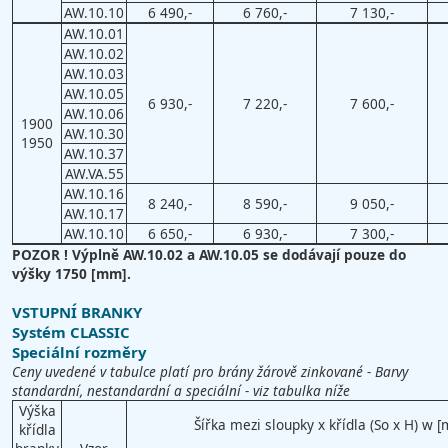
AW.10.10
6 490,-
6 760,-
7 130,-
AW.10.01
AW.10.02
AW.10.03
AW.10.05
6 930,-
7 220,-
7 600,-
AW.10.06
1900
AW.10.30
1950
AW.10.37
AW.VA.55
AW.10.16
8 240,-
8 590,-
9 050,-
AW.10.17
AW.10.10
6 650,-
6 930,-
7 300,-
POZOR ! Výplně AW.10.02 a AW.10.05 se dodávají pouze do
výšky 1750 [mm].
VSTUPNÍ BRANKY
Systém CLASSIC
Speciální rozměry
Ceny uvedené v tabulce platí pro brány žárově zinkované - Barvy
standardní, nestandardní a speciální - viz tabulka níže
Výška
Šířka mezi sloupky x křídla (So x H) w 
křídla