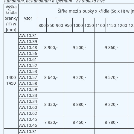
standardní, nestandardní a speciální - viz tabulka níže
Výška
Šířka mezi sloupky x křídla (So x H) w 
křídla
branky
Vzor
(H) w
800
850
900
950
1000
1050
1100
1150
1200
12
[mm]
AW.10.31
AW.10.39
AW.10.48
8 900,-
9 500,-
9 860,-
AW.10.56
AW.10.61
AW.10.52
AW.10.53
1400
AW.10.57
8 640,-
9 220,-
9 570,-
1450
AW.10.58
AW.10.59
AW.10.33
AW.10.34
8 330,-
8 880,-
9 220,-
AW.10.60
AW.10.62
AW.10.45
7 920,-
8 460,-
8 780,-
AW.10.46
AW.10.31