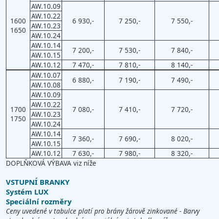
AW.10.09
AW.10.22
1600
6 930,-
7 250,-
7 550,-
AW.10.23
1650
AW.10.24
AW.10.14
7 200,-
7 530,-
7 840,-
AW.10.15
AW.10.12
7 470,-
7 810,-
8 140,-
AW.10.07
6 880,-
7 190,-
7 490,-
AW.10.08
AW.10.09
AW.10.22
1700
7 080,-
7 410,-
7 720,-
AW.10.23
1750
AW.10.24
AW.10.14
7 360,-
7 690,-
8 020,-
AW.10.15
AW.10.12
7 630,-
7 980,-
8 320,-
DOPLŇKOVÁ VÝBAVA viz níže
VSTUPNÍ BRANKY
Systém LUX
Speciální rozměry
Ceny uvedené v tabulce platí pro brány žárově zinkované - Barvy