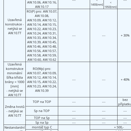
<
AW.10.06, AW.10.16,
<
1400[mm]
AW.10.17
1950[mm]
RO(P) pro: AW.10.07,
AW.10.08,
Uzavřená
AW.10.09, AW.10.12,
konstrukce -
AW.10.14, AW.10.15,
netýká se
AW.10.22, AW.10.23,
AW.10.TT
AW.10.24, AW.10.31,
---
---
+ 30%
AW.10.33, AW.10.34,
AW.10.39, AW.10.45,
AW.10.46, AW.10.48,
AW.10.56, AW.10.57,
AW.10.58, AW.10.59,
AW.10.60, AW.10.62
Uzavřená
komstrukce
RO(Wp) pro:
minimální
AW.10.07, AW.10.09,
šířka křídla
AW.10.12, AW.10.14,
---
---
+ 40%
brány = 1000
AW.10.15, AW.10.22,
[mm]
AW.10.23, AW.10.24,
- netýká se
AW.10.39
AW.10.TT
bez
TOP na TOP
---
---
příplatk
Změna hrotů
Sp na TOP
---
---
---
- netýká se
AW.10.TT
TOP na Sp
---
---
---
Sp na Sp
---
---
---
montáž typ C
+ 500,-
Nestandardní