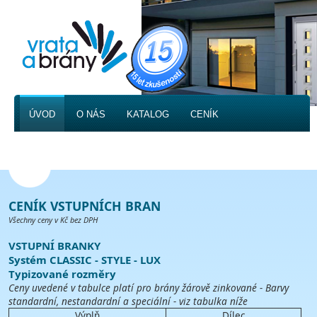
ÚVOD
O NÁS
KATALOG
CENÍK
FOTOGALERIE
KONTAKT
CENÍK VSTUPNÍCH BRAN
Všechny ceny v Kč bez DPH
VSTUPNÍ BRANKY
Systém CLASSIC - STYLE - LUX
Typizované rozměry
Ceny uvedené v tabulce platí pro brány žárově zinkované - Barvy
standardní, nestandardní a speciální - viz tabulka níže
Výplň
Dílec