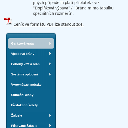
jiných případech platí příplatek - viz
"Doplňková výbava" / "Brána mimo tabulku
speciálních rozměrů".
Ceník ve formátu PDF lze stánout zde.
Garážová vrata
Vjezdové brány
Pohony vrat a bran
Systémy oplocení
Vyrovnávací můstky
Sluneční clony
Předokenní rolety
Žaluzie
Plísované žaluzie