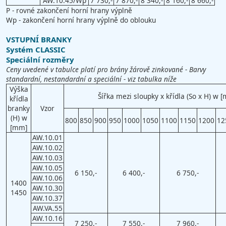
AW.10.45/Wp
7 730,-
7 870,-
8 340,-
8 160,-
8 660,-
P - rovné zakončení horní hrany výplně
Wp - zakončení horní hrany výplně do oblouku
VSTUPNÍ BRANKY
Systém CLASSIC
Speciální rozměry
Ceny uvedené v tabulce platí pro brány žárově zinkované - Barvy
standardní, nestandardní a speciální - viz tabulka níže
Výška
Šířka mezi sloupky x křídla (So x H) w 
křídla
branky
Vzor
(H) w
800
850
900
950
1000
1050
1100
1150
1200
12
[mm]
AW.10.01
AW.10.02
AW.10.03
AW.10.05
6 150,-
6 400,-
6 750,-
AW.10.06
1400
AW.10.30
1450
AW.10.37
AW.VA.55
AW.10.16
7 250,-
7 550,-
7 960,-