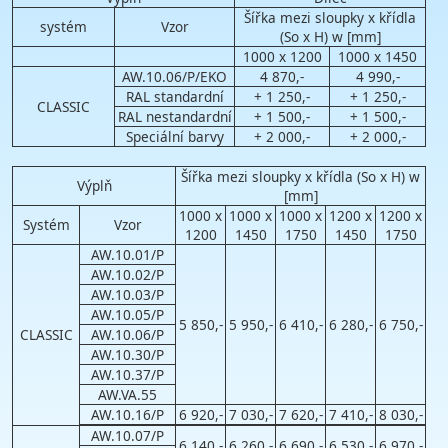
Šířka mezi sloupky x křídla
systém
Vzor
(So x H) w [mm]
1000 x 1200
1000 x 1450
AW.10.06/P/EKO
4 870,-
4 990,-
RAL standardní
+ 1 250,-
+ 1 250,-
CLASSIC
RAL nestandardní
+ 1 500,-
+ 1 500,-
Speciální barvy
+ 2 000,-
+ 2 000,-
Šířka mezi sloupky x křídla (So x H) w
Výplň
[mm]
1000 x
1000 x
1000 x
1200 x
1200 x
Systém
Vzor
1200
1450
1750
1450
1750
AW.10.01/P
AW.10.02/P
AW.10.03/P
AW.10.05/P
5 850,-
5 950,-
6 410,-
6 280,-
6 750,-
CLASSIC
AW.10.06/P
AW.10.30/P
AW.10.37/P
AW.VA.55
AW.10.16/P
6 920,-
7 030,-
7 620,-
7 410,-
8 030,-
AW.10.07/P
6 140,-
6 260,-
6 690,-
6 530,-
6 970,-