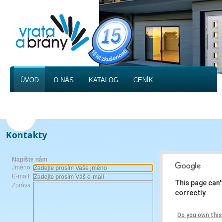
ÚVOD
O NÁS
KATALOG
CENÍK
FOTOGALERIE
KONTAKT
Kontakty
Napište nám
Jméno:
E-mail:
This page can
Zpráva:
correctly.
Do you own thi